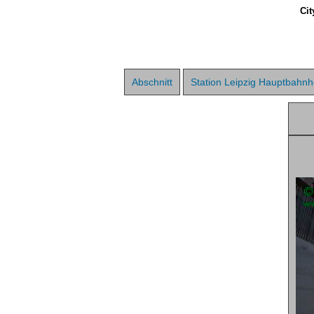
Cit
Abschnitt
Station Leipzig Hauptbahnh