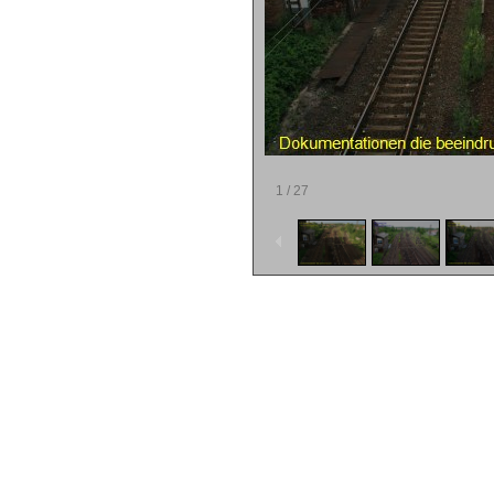
1
/
27