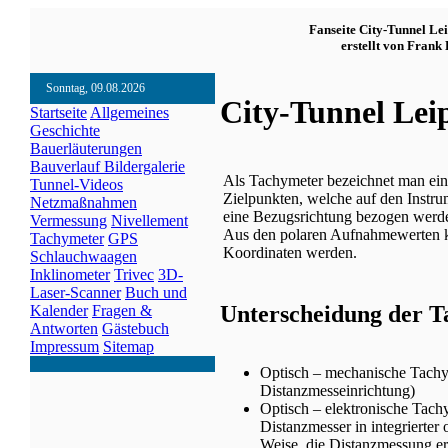
Fanseite City-Tunnel Le
erstellt von Frank 
Sonntag, 09.08.2026
City-Tunnel Lei
Startseite
Allgemeines
Geschichte
Bauerläuterungen
Bauverlauf
Bildergalerie
Als Tachymeter bezeichnet man ein
Tunnel-Videos
Zielpunkten, welche auf den Instru
Netzmaßnahmen
eine Bezugsrichtung bezogen werd
Vermessung
Nivellement
Aus den polaren Aufnahmewerten k
Tachymeter
GPS
Koordinaten werden.
Schlauchwaagen
Inklinometer
Trivec
3D-
Laser-Scanner
Buch und
Unterscheidung der 
Kalender
Fragen &
Antworten
Gästebuch
Impressum
Sitemap
Optisch – mechanische Tachym
Distanzmesseinrichtung)
Optisch – elektronische Tach
Distanzmesser in integrierter
Weise, die Distanzmessung erf