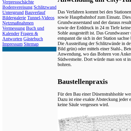
Verpressschächte
Bodenvereisung
Schlitzwand
Das Verfahren kommt bei den Stationen
Untergrund
Bauverlauf
sowie Hauptbahnhof zum Einsatz. Dies i
Bildergalerie
Tunnel-Videos
Grundwasserstand und der daraus result
Netzmaßnahmen
sowie der Erddruck in 24 m Tiefe keine
Vermessung
Buch und
Sohle ausgesteift ist. Das Grundwasser
Kalender
Fragen &
entspannt die sich in der Station sachse
Antworten
Gästebuch
Die Aussteifung der Schlitzwände in de
Impressum
Sitemap
Bild grün) oder mittels einer Stahl-, B
Anwendung, wo das Bohren von Ankern 
Südwestseite. Dort würde man son st in
bohren.
Baustellenpraxis
Für den Bau einer Düsenstrahlsohle werd
Dazu ist eine exakte Absteckung jeder e
keine Säule vergessen wird.