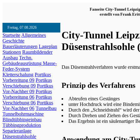
Fanseite City-Tunnel Leipzi
erstellt von Frank Erit
Freitag, 07.08.2026
City-Tunnel Leipz
Startseite
Allgemeines
Geschichte
Düsenstrahlsohle 
Bauerläuterungen
Lageplan
Stationen
Raumbildender
Ausbau
Techn.
Gebäudeausrüstung
Masse-
Das Düsenstrahlverfahren wurde erstm
Feder-System
Kletterschalung
Portikus
Vorbereitung 09
Portikus
Prinzip des Verfahrens
Verschiebung 09
Portikus
Vor-Nachher 09
Portikus
Vorbereitung 06
Portikus
Abteufen eines Gestänges
Verschiebung 06
Portikus
unter Hochdruck wird eine Bindemit
Vor-Nachher 06
Tunnelbau
Durch den „Schneidstrahl“ wird der
Tunnelbohrmaschine
Durch Drehen und Ziehen des Gestän
Blindtübbingeinbau
Das Ergebnis ist ein säulenartiger B
Tübbingproduktion
Separieranlage
Düsenstrahlsohle
Anwendung am City-Tun