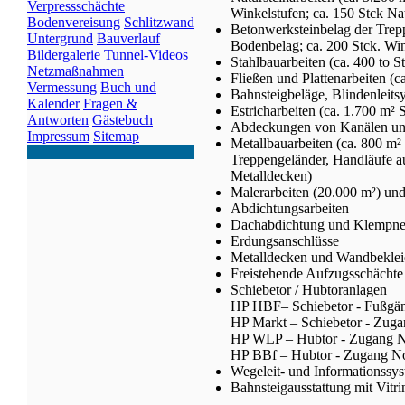
Verpressschächte
Winkelstufen; ca. 150 Stck Nat
Bodenvereisung
Schlitzwand
Betonwerksteinbelag der Trepp
Untergrund
Bauverlauf
Bodenbelag; ca. 200 Stck. Win
Bildergalerie
Tunnel-Videos
Stahlbauarbeiten (ca. 400 to 
Netzmaßnahmen
Fließen und Plattenarbeiten (
Vermessung
Buch und
Bahnsteigbeläge, Blindenleits
Kalender
Fragen &
Estricharbeiten (ca. 1.700 m² 
Antworten
Gästebuch
Abdeckungen von Kanälen un
Impressum
Sitemap
Metallbauarbeiten (ca. 800 m
Treppengeländer, Handläufe aus
Metalldecken)
Malerarbeiten (20.000 m²) und
Abdichtungsarbeiten
Dachabdichtung und Klempne
Erdungsanschlüsse
Metalldecken und Wandbekle
Freistehende Aufzugsschächte 
Schiebetor / Hubtoranlagen
HP HBF– Schiebetor - Fußgän
HP Markt – Schiebetor - Zug
HP WLP – Hubtor - Zugang N
HP BBf – Hubtor - Zugang No
Wegeleit- und Informationssy
Bahnsteigausstattung mit Vitri