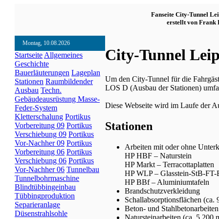
Fanseite City-Tunnel Le
erstellt von Frank 
Montag, 10.08.2026
City-Tunnel Lei
Startseite
Allgemeines
Geschichte
Bauerläuterungen
Lageplan
Um den City-Tunnel für die Fahrgäst
Stationen
Raumbildender
LOS D (Ausbau der Stationen) umfa
Ausbau
Techn.
Gebäudeausrüstung
Masse-
Diese Webseite wird im Laufe der A
Feder-System
Kletterschalung
Portikus
Stationen
Vorbereitung 09
Portikus
Verschiebung 09
Portikus
Vor-Nachher 09
Portikus
Arbeiten mit oder ohne Unter
Vorbereitung 06
Portikus
HP HBF – Naturstein
Verschiebung 06
Portikus
HP Markt – Terracottaplatten
Vor-Nachher 06
Tunnelbau
HP WLP – Glasstein-StB-FT-E
Tunnelbohrmaschine
HP BBf – Aluminiumtafeln
Blindtübbingeinbau
Brandschutzverkleidung
Tübbingproduktion
Schallabsorptionsflächen (ca. 
Separieranlage
Beton- und Stahlbetonarbeiten 
Düsenstrahlsohle
Natursteinarbeiten (ca. 5.200