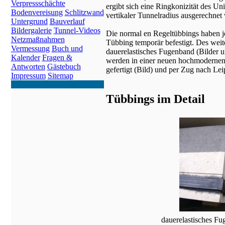
Verpressschächte
ergibt sich eine Ringkonizität des U
Bodenvereisung
Schlitzwand
vertikaler Tunnelradius ausgerechnet
Untergrund
Bauverlauf
Bildergalerie
Tunnel-Videos
Die normal en Regeltübbings haben je
Netzmaßnahmen
Tübbing temporär befestigt. Des weit
Vermessung
Buch und
dauerelastisches Fugenband (Bilder 
Kalender
Fragen &
werden in einer neuen hochmodernen 
Antworten
Gästebuch
gefertigt (Bild) und per Zug nach Leip
Impressum
Sitemap
Tübbings im Detail
dauerelastisches F