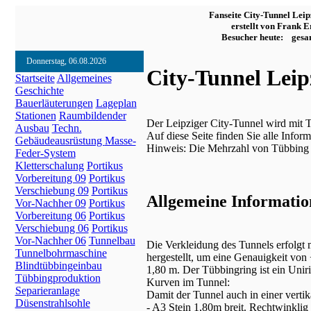
Fanseite City-Tunnel Leip
erstellt von Frank Er
Besucher heute: gesa
Donnerstag, 06.08.2026
City-Tunnel Leip
Startseite
Allgemeines
Geschichte
Bauerläuterungen
Lageplan
Stationen
Raumbildender
Der Leipziger City-Tunnel wird mit T
Ausbau
Techn.
Auf diese Seite finden Sie alle Info
Gebäudeausrüstung
Masse-
Hinweis: Die Mehrzahl von Tübbing
Feder-System
Kletterschalung
Portikus
Vorbereitung 09
Portikus
Verschiebung 09
Portikus
Allgemeine Informati
Vor-Nachher 09
Portikus
Vorbereitung 06
Portikus
Verschiebung 06
Portikus
Vor-Nachher 06
Tunnelbau
Die Verkleidung des Tunnels erfolgt
Tunnelbohrmaschine
hergestellt, um eine Genauigkeit von
Blindtübbingeinbau
1,80 m. Der Tübbingring ist ein Uniri
Tübbingproduktion
Kurven im Tunnel:
Separieranlage
Damit der Tunnel auch in einer vertika
Düsenstrahlsohle
- A3 Stein 1,80m breit. Rechtwinklig