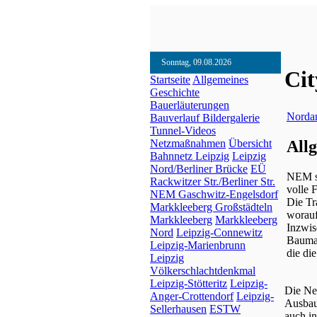
Sonntag, 09.08.2026
Cit
Startseite
Allgemeines
Geschichte
Bauerläuterungen
Norda
Bauverlauf
Bildergalerie
Tunnel-Videos
All
Netzmaßnahmen
Übersicht
Bahnnetz Leipzig
Leipzig
Nord/Berliner Brücke
EÜ
NEM st
Rackwitzer Str./Berliner Str.
volle 
NEM Gaschwitz-Engelsdorf
Die Tr
Markkleeberg Großstädteln
worauf
Markkleeberg
Markkleeberg
Inzwis
Nord
Leipzig-Connewitz
Bauma
Leipzig-Marienbrunn
die di
Leipzig
Völkerschlachtdenkmal
Leipzig-Stötteritz
Leipzig-
Die Ne
Anger-Crottendorf
Leipzig-
Ausbau
Sellerhausen
ESTW
auch i