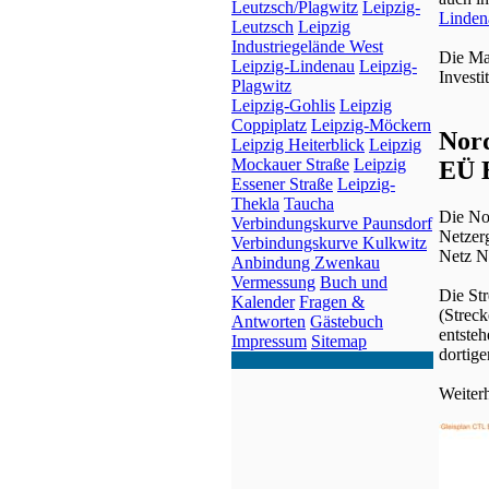
Leutzsch/Plagwitz
Leipzig-
Linden
Leutzsch
Leipzig
Industriegelände West
Die Ma
Leipzig-Lindenau
Leipzig-
Invest
Plagwitz
Leipzig-Gohlis
Leipzig
Coppiplatz
Leipzig-Möckern
Nord
Leipzig Heiterblick
Leipzig
Mockauer Straße
Leipzig
EÜ E
Essener Straße
Leipzig-
Thekla
Taucha
Die Nor
Verbindungskurve Paunsdorf
Netzer
Verbindungskurve Kulkwitz
Netz N
Anbindung Zwenkau
Vermessung
Buch und
Die St
Kalender
Fragen &
(Strec
Antworten
Gästebuch
entsteh
Impressum
Sitemap
dortig
Weiterh