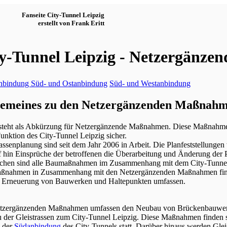
Fanseite City-Tunnel Leipzig
erstellt von Frank Eritt
y-Tunnel Leipzig - Netzergänz
nbindung
Süd- und Ostanbindung
Süd- und Westanbindung
gemeines zu den Netzergänzenden Maßnah
eht als Abkürzung für Netzergänzende Maßnahmen. Diese Maßnahmen
Funktion des City-Tunnel Leipzig sicher.
assenplanung sind seit dem Jahr 2006 in Arbeit. Die Planfeststellungen
 hin Einsprüche der betroffenen die Überarbeitung und Änderung der Pl
chen sind alle Baumaßnahmen im Zusammenhang mit dem City-Tunnel L
ßnahmen in Zusammenhang mit den Netzergänzenden Maßnahmen find
e Erneuerung von Bauwerken und Haltepunkten umfassen.
tzergänzenden Maßnahmen umfassen den Neubau von Brückenbauwerk
 der Gleistrassen zum City-Tunnel Leipzig. Diese Maßnahmen finden 
n der
Südanbindung
des City-Tunnels statt. Darüber hinaus werden Gle