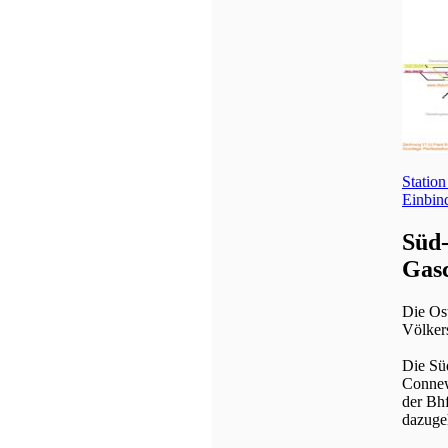
Statio
Einbin
Süd-
Gasc
Die Ost
Völker
Die Sü
Connew
der Bh
dazuge