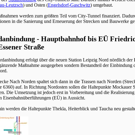
au-Leutzsch
) und Osten (
Engelsdorf-Gaschwitz
) umgebaut.
ßnahmen werden zum größten Teil vom City-Tunnel finanziert. Dadurch
itionen in die Sanierung und Erneuerung der Strecken und Bauwerke get
anbindung - Hauptbahnhof bis EÜ Friedric
ssener Straße
danbindung erfolgt über die neuen Station Leipzig Nord nördlich der Be
gänzende Maßnahme ausgegeben sondern Bestandteil der Einbindung de
ord.
recke Nach Norden spaltet sich dann in die Trassen nach Norden (Stre
ke 6360) auf. In Richtung Nordosten sollen die Haltepunkte Mockauer 
en. Die Umsetzung ist jedoch erst in Vorbereitung und die Realisierun
en Eisenbahnüberführungen (EÜ) in Aussicht.
in werden die Haltepunkte Thekla, Heiterblick und Taucha neu gestalte