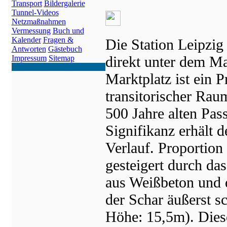
Transport
Bildergalerie
Tunnel-Videos
Netzmaßnahmen
Vermessung
Buch und
Kalender
Fragen &
Die Station Leipzig
Antworten
Gästebuch
direkt unter dem Ma
Impressum
Sitemap
Marktplatz ist ein P
transitorischer Rau
500 Jahre alten Pas
Signifikanz erhält
Verlauf. Proportio
gesteigert durch das
aus Weißbeton und 
der Schar äußerst s
Höhe: 15,5m). Dies