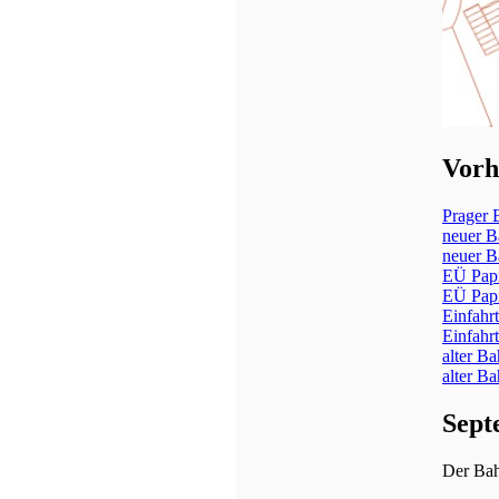
Vorh
Prager 
neuer B
neuer B
EÜ Papi
EÜ Papi
Einfahr
Einfahr
alter B
alter B
Septe
Der Bahn