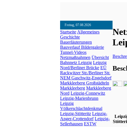
Freitag, 07.08.2026
Net
Startseite
Allgemeines
Geschichte
Lei
Bauerläuterungen
Bauverlauf
Bildergalerie
Tunnel-Videos
Beschre
Netzmaßnahmen
Übersicht
Bahnnetz Leipzig
Leipzig
Besc
Nord/Berliner Brücke
EÜ
Rackwitzer Str./Berliner Str.
NEM Gaschwitz-Engelsdorf
Markkleeberg Großstädteln
Markkleeberg
Markkleeberg
Nord
Leipzig-Connewitz
Leipzig-Marienbrunn
Leipzig
Völkerschlachtdenkmal
Leipzig-Stötteritz
Leipzig-
Leipzi
Anger-Crottendorf
Leipzig-
Stötteri
Sellerhausen
ESTW