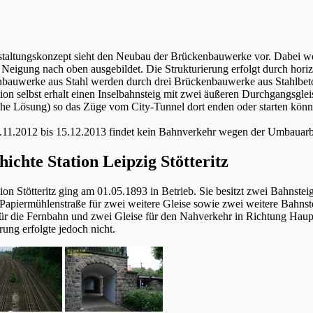
taltungskonzept sieht den Neubau der Brückenbauwerke vor. Dabei wer
n Neigung nach oben ausgebildet. Die Strukturierung erfolgt durch hori
bauwerke aus Stahl werden durch drei Brückenbauwerke aus Stahlbeton
tion selbst erhalt einen Inselbahnsteig mit zwei äußeren Durchgangsgle
che Lösung) so das Züge vom City-Tunnel dort enden oder starten könn
11.2012 bis 15.12.2013 findet kein Bahnverkehr wegen der Umbauarbeit
hichte Station Leipzig Stötteritz
ion Stötteritz ging am 01.05.1893 in Betrieb. Sie besitzt zwei Bahnste
Papiermühlenstraße für zwei weitere Gleise sowie zwei weitere Bahns
für die Fernbahn und zwei Gleise für den Nahverkehr in Richtung Haup
rung erfolgte jedoch nicht.