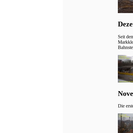
Deze
Seit de
Markkle
Bahnste
Nove
Die erst