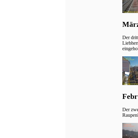
März
Der dri
Liebher
eingeho
Febr
Der zwe
Raupenk