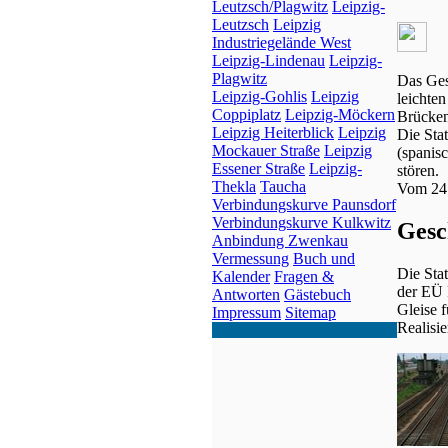
Leutzsch/Plagwitz
Leipzig-
Leutzsch
Leipzig
Industriegelände West
Leipzig-Lindenau
Leipzig-
Plagwitz
Das Ges
Leipzig-Gohlis
Leipzig
leichte
Coppiplatz
Leipzig-Möckern
Brücken
Leipzig Heiterblick
Leipzig
Die Sta
Mockauer Straße
Leipzig
(spanis
Essener Straße
Leipzig-
stören.
Thekla
Taucha
Vom 24.
Verbindungskurve Paunsdorf
Verbindungskurve Kulkwitz
Gesc
Anbindung Zwenkau
Vermessung
Buch und
Die Stat
Kalender
Fragen &
der EÜ 
Antworten
Gästebuch
Gleise 
Impressum
Sitemap
Realisie