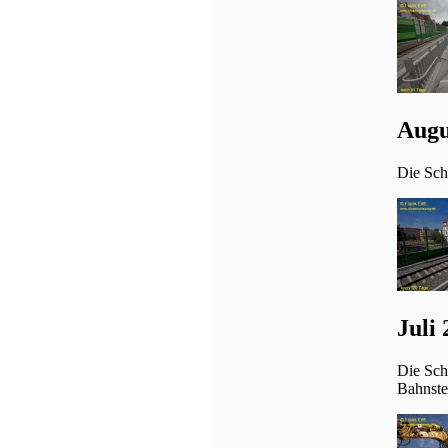
Augu
Die Scha
Juli
Die Sch
Bahnstei