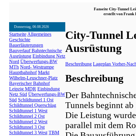
Fanseite City-Tunnel Le
erstellt von Frank 
Donnerstag, 06.08.2026
City-Tunnel Le
Startseite
Allgemeines
Geschichte
Ausrüstung
Bauerläuterungen
Bauverlauf
Bahntechnische
Ausrüstung
Einbindung Netz
Nord
Überwerfungs-BW
Beschreibung
Lageplan
Vorher-Nach
MTh
Nord- Westrampe
Hauptbahnhof
Markt
Beschreibung
Wilhelm-Leuschner-Platz
Bayerischer Bahnhof
Leipzig MDR
Einbindung
Der Bahntechnische
Netz Süd
Überwerfungs-BW
Süd
Schildtunnel 1 Ost
Tunnels beginnt ab
Schildtunnel Querschlag
Schildtunnel 1 West
Die Leistung wurde
Schildtunnel 2 Ost
Schildtunnel 2 West
parallel mit dem Ro
Schildtunnel 3 Ost
Schildtunnel 3 West
TBM
Die Bauausführung 