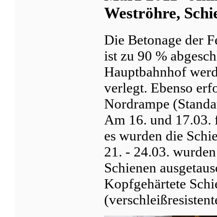
Weströhre, Schi
Die Betonage der F
ist zu 90 % abgesch
Hauptbahnhof werde
verlegt. Ebenso erf
Nordrampe (Standau
Am 16. und 17.03. f
es wurden die Schie
21. - 24.03. wurde
Schienen ausgetau
Kopfgehärtete Schi
(verschleißresisten