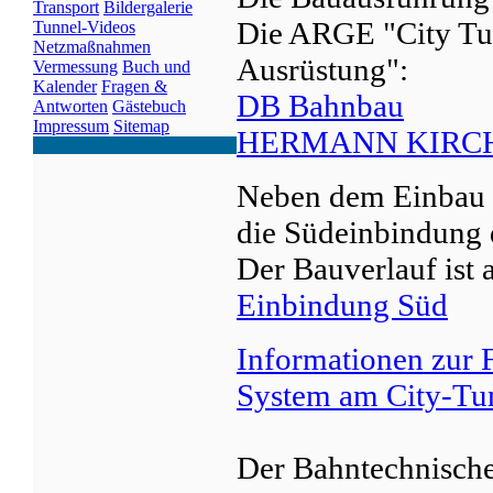
Transport
Bildergalerie
Die ARGE "City Tu
Tunnel-Videos
Netzmaßnahmen
Ausrüstung":
Vermessung
Buch und
Kalender
Fragen &
DB Bahnbau
Antworten
Gästebuch
Impressum
Sitemap
HERMANN KIRCHN
Neben dem Einbau d
die Südeinbindung 
Der Bauverlauf ist 
Einbindung Süd
Informationen zur 
System am City-Tunn
Der Bahntechnische